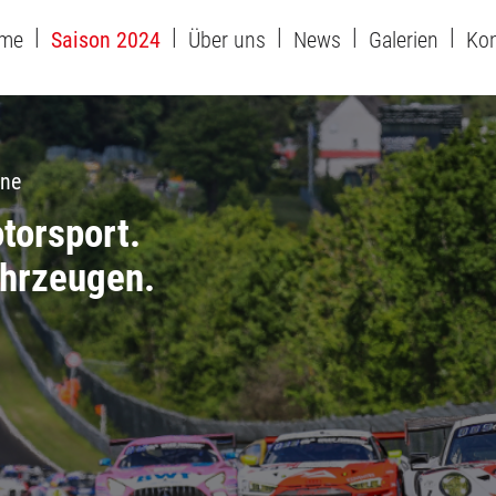
me
Saison 2024
Über uns
News
Galerien
Kon
ine
torsport.
ahrzeugen.