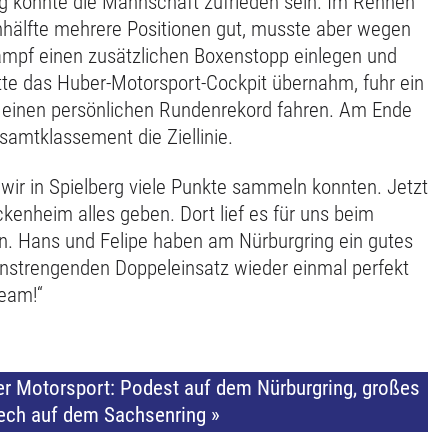
g konnte die Mannschaft zufrieden sein. Im Rennen
nnhälfte mehrere Positionen gut, musste aber wegen
ampf einen zusätzlichen Boxenstopp einlegen und
te das Huber-Motorsport-Cockpit übernahm, fuhr ein
te einen persönlichen Rundenrekord fahren. Am Ende
samtklassement die Ziellinie.
 wir in Spielberg viele Punkte sammeln konnten. Jetzt
kenheim alles geben. Dort lief es für uns beim
en. Hans und Felipe haben am Nürburgring ein gutes
strengenden Doppeleinsatz wieder einmal perfekt
eam!“
er Motorsport: Podest auf dem Nürburgring, großes
ech auf dem Sachsenring »