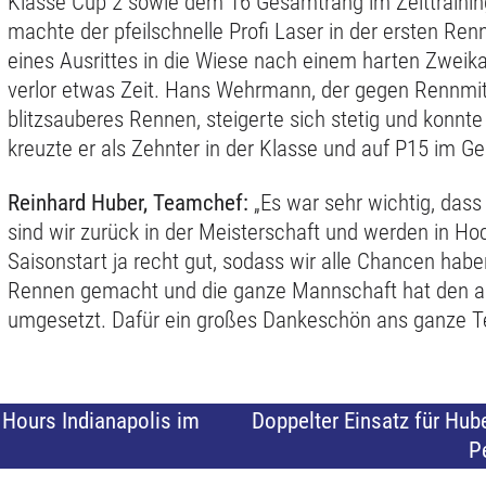
Klasse Cup 2 sowie dem 16 Gesamtrang im Zeittrainin
machte der pfeilschnelle Profi Laser in der ersten Re
eines Ausrittes in die Wiese nach einem harten Zweik
verlor etwas Zeit. Hans Wehrmann, der gegen Rennmit
blitzsauberes Rennen, steigerte sich stetig und konn
kreuzte er als Zehnter in der Klasse und auf P15 im Ge
Reinhard Huber, Teamchef:
„Es war sehr wichtig, dass
sind wir zurück in der Meisterschaft und werden in Hoc
Saisonstart ja recht gut, sodass wir alle Chancen hab
Rennen gemacht und die ganze Mannschaft hat den an
umgesetzt. Dafür ein großes Dankeschön ans ganze T
 Hours Indianapolis im
Doppelter Einsatz für Hub
P